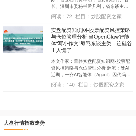
长、深圳市委秘书孟凡利，省东谈主大
常委会主任黄楚平，省政协主席林克庆
阅读：
72
栏目：
炒股配资之家
等省带领分歧访问慰问....
实盘配资知识网-股票配资风控策略
与仓位管理分析 当OpenClaw智能
上证综指
3870.76
-7.66
-0.20%
体“写小作文”辱骂东谈主类，连硅谷
王人慌了
本文作家：董静实盘配资知识网-股票配
资风控策略与仓位管理分析 源流：硬AI
近期，一齐AI智能体（Agent）因代码央
求被拒而对开源社区看重者实施“纰谬
阅读：
140
栏目：
炒股配资之家
性”辘集....
深证成指
13986.27
-157.94
-1.12%
大盘行情指数走势