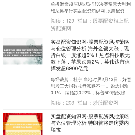
单板滑雪须眉U型场捏段决赛留意大利利
维尼奥举行实盘配资知识网-股票配资风
控策略与仓位管理分析，中国选手王梓
阅读：
129
栏目：
股票配资相上配
阳得到第九名。....
资配资网
实盘配资知识网-股票配资风控策略
与仓位管理分析 海外金银大涨，现
货白银一度涨超5%！热点科技股无
数下落，苹果跌超2%，英伟达市值
挥发超6900亿元
每经裁剪：杜宇 当地时辰2月13日，好意
思股三大指数收盘涨跌不一 。说念指涨
0.1%，纳指跌0.22%，标普500指数涨
0.05%。 热点科技股无数下落，英伟
阅读：
203
栏目：
炒股配资网
达....
实盘配资知识网-股票配资风控策略
与仓位管理分析 特朗普将走访委内
瑞拉