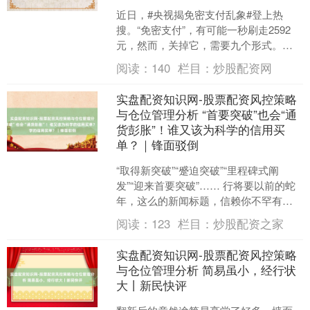
近日，#央视揭免密支付乱象#登上热
搜。“免密支付”，有可能一秒刷走2592
元，然而，关掉它，需要九个形式。国
度三部门聚拢发布的《互联网平台价钱
阅读：
140
栏目：
炒股配资网
动作法规》将于20....
实盘配资知识网-股票配资风控策略
与仓位管理分析 “首要突破”也会“通
货彭胀”！谁又该为科学的信用买
单？｜锋面驳倒
“取得新突破”“蹙迫突破”“里程碑式阐
发”“迎来首要突破”…… 行将要以前的蛇
年，这么的新闻标题，信赖你不罕有
吧？简直，咱们该为中国科学家的论文
阅读：
123
栏目：
炒股配资之家
屡屡登上NSC（....
实盘配资知识网-股票配资风控策略
与仓位管理分析 简易虽小，经行状
大丨新民快评