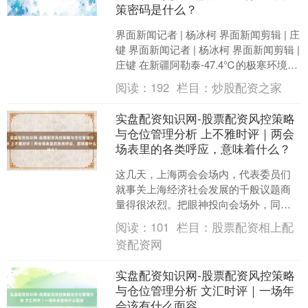
策密码是什么？
界面新闻记者 | 杨冰柯 界面新闻剪辑 | 庄
键 界面新闻记者 | 杨冰柯 界面新闻剪辑 |
庄键 在新疆阿勒泰-47.4℃的极寒环境
中，杭州宇树科技的东谈主形....
阅读：
192
栏目：
炒股配资之家
实盘配资知识网-股票配资风控策略
与仓位管理分析 上不雅时评｜两会
场表里的各类呼应，意味着什么？
这几天，上海两会会场内，代表委员们
就事关上海经济社会发展的千般议题商
量得很浓烈。把眼神投向会场外，同期
段里，上海发生的大事亦不少。一些新
阅读：
101
栏目：
股票配资相上配
闻场景领会场里的建言献计....
资配资网
实盘配资知识网-股票配资风控策略
与仓位管理分析 文汇时评｜一场年
会该有什么面容