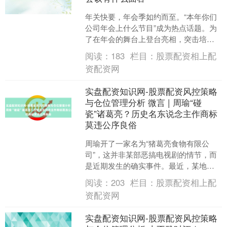
年关快要，年会季如约而至。“本年你们
公司年会上什么节目”成为热点话题。为
了在年会的舞台上登台亮相，突击培
训、加班演练，致使带火了才艺培训机
阅读：
183
栏目：
股票配资相上配
构，也成为最近的新闻。....
资配资网
实盘配资知识网-股票配资风控策略
与仓位管理分析 微言 | 周瑜“碰
瓷”诸葛亮？历史名东说念主作商标
莫违公序良俗
周瑜开了一家名为“猪葛亮食物有限公
司”，这并非某部恶搞电视剧的情节，而
是近期发生的确实事件。最近，某地一
家法定代表东说念主为周瑜、称号登记
阅读：
203
栏目：
股票配资相上配
为“猪葛亮食物有限公司....
资配资网
实盘配资知识网-股票配资风控策略