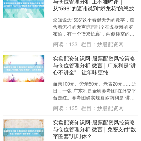
与仓位管理分析 上不雅时评｜
从“596”的避讳说到“娇龙花”的怒放
您知说念“596”这个看似无为的数字，蕴
含着怎样的无声惊雷吗？在戈壁滩的罗
布泊，有一个“596长廊”，两侧镂空的墙
上是我国第一颗原枪弹的31564位参战者
阅读：
133
栏目：
炒股配资网
的英名....
实盘配资知识网-股票配资风控策略
与仓位管理分析 微言 | 广东利是“讲
心不讲金”，让年味更纯
血亲100元、旁亲50元、老表20元……近
日，一张“广东利是金额参考图”在外交平
台走红。参考图确实规复岭南利是“讲心
不讲金”的传统，亦然习气本真对情面攀
阅读：
135
栏目：
炒股配资网
比的和睦....
实盘配资知识网-股票配资风控策略
与仓位管理分析 微言 | 免密支付“数
字圈套”几时休？