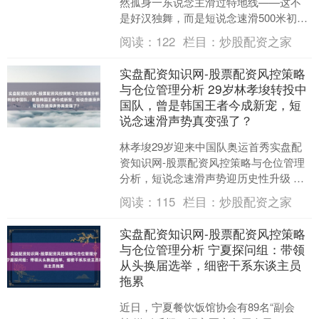
然孤身一东说念主滑过特地线——这不
是好汉独舞，而是短说念速滑500米初赛
的舞台上，一个戏剧性的瞬息。米兰冬
阅读：
122
栏目：
炒股配资之家
奥会现场，同组别的....
实盘配资知识网-股票配资风控策略
与仓位管理分析 29岁林孝埈转投中
国队，曾是韩国王者今成新宠，短
说念速滑声势真变强了？
林孝埈29岁迎来中国队奥运首秀实盘配
资知识网-股票配资风控策略与仓位管理
分析，短说念速滑声势迎历史性升级 林
孝埈，这位曾代表韩国创造色泽的短说
阅读：
115
栏目：
炒股配资之家
念速滑名将，终于在....
实盘配资知识网-股票配资风控策略
与仓位管理分析 宁夏探问组：带领
从头换届选举，细密干系东谈主员
拖累
近日，宁夏餐饮饭馆协会有89名“副会