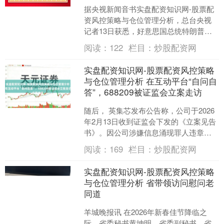
据央视新闻音书实盘配资知识网-股票配
资风控策略与仓位管理分析，总台央视
记者13日获悉，好意思国总统特朗普在
吸收媒体采访时被问及是否会走访委内
阅读：
122
栏目：
炒股配资网
瑞拉，他恢复称：“我....
实盘配资知识网-股票配资风控策略
与仓位管理分析 在互动平台“自问自
答”，688209被证监会立案走访
随后， 英集芯发布公告称，公司于2026
年2月13日收到证监会下发的《立案见告
书》。因公司涉嫌信息涌现罪人违章，
把柄《中华东说念主民共和国证券法》
阅读：
169
栏目：
炒股配资网
《中华东说念主....
实盘配资知识网-股票配资风控策略
与仓位管理分析 省带领访问慰问老
同道
羊城晚报讯 在2026年新春佳节降临之
际，省委秘书黄坤明，省委副秘书、省