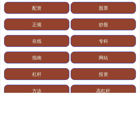
配资
股票
正规
炒股
国债指数
229.62
+0.02
+0.01%
在线
专科
指南
网站
杠杆
投资
方达
高杠杆
期指IC0
7663.00
-68.00
-0.88%
全部话题标签
关注 实盘配资知识网-股票配资风控策略与仓位管理分析