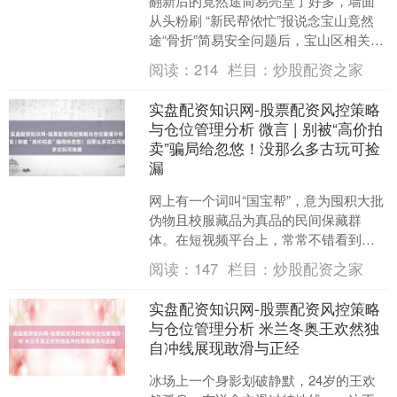
翻新后的竟然途简易亮堂了好多，墙面
从头粉刷 “新民帮侬忙”报说念宝山竟然
途“骨折”简易安全问题后，宝山区相关部
门赶快来源翻新——铺布防滑垫、增设
阅读：
214
栏目：
炒股配资之家
语音辅导、普及照....
实盘配资知识网-股票配资风控策略
与仓位管理分析 微言 | 别被“高价拍
卖”骗局给忽悠！没那么多古玩可捡
漏
网上有一个词叫“国宝帮”，意为囤积大批
伪物且校服藏品为真品的民间保藏群
体。在短视频平台上，常常不错看到这
类东谈主出目下一些专科粗疏现场，以
阅读：
147
栏目：
炒股配资之家
刚烈的口吻确定我方的保....
实盘配资知识网-股票配资风控策略
与仓位管理分析 米兰冬奥王欢然独
自冲线展现敢滑与正经
冰场上一个身影划破静默，24岁的王欢