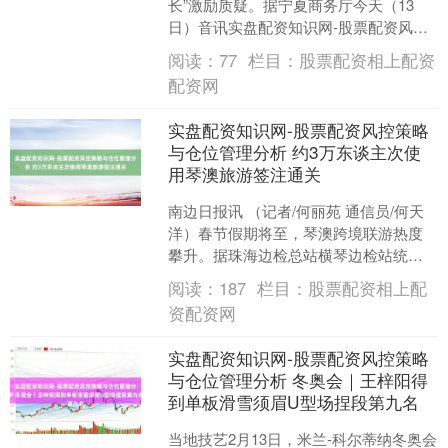
长”激励质疑。据宁夏商务厅今天（13
日）音讯实盘配资知识网-股票配资风控
策略与仓位管理分析，宁夏自治区齐集
阅读：
77
栏目：
股票配资相上配资
探问组发布对于宁夏....
配资网
实盘配资知识网-股票配资风控策略
与仓位管理分析 约3万东谈主次使
用琴澳旅游签注通关
南边日报讯 （记者/何丽苑 通信员/何天
洋）春节假期将至，琴澳跨境联游热度
攀升。据珠海边检总站横琴边检站统
计，本年春运启幕以来实盘配资知识网-
阅读：
187
栏目：
股票配资相上配
股票配资风控策略与....
资配资网
实盘配资知识网-股票配资风控策略
与仓位管理分析 冬奥会｜王梓阳得
到单板滑雪须眉U型场捏段第九名
当地技艺2月13日，米兰-科尔蒂纳冬奥会