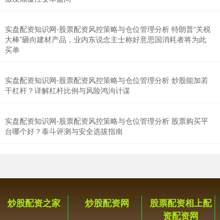
实盘配资知识网-股票配资风控策略与仓位管理分析 特朗普“关税
深证成指
14316.96
+5.95
+0.04%
大棒”砸向建材产品，业内东说念主士称好意思国消耗者将为此
买单
实盘配资知识网-股票配资风控策略与仓位管理分析 炒股能加若
干杠杆？详解杠杆比例与风险鸿沟计谋
实盘配资知识网-股票配资风控策略与仓位管理分析 股票购买平
台哪个好？泰斗评测与安全选拔指南
沪深300
4702.02
+7.59
+0.16%
炒股配资之家
炒股配资网
股票配资相上配
资配资网