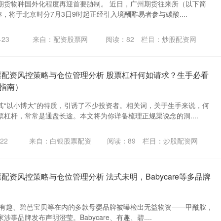
期货物种国外化程度再迎首要胁制。 近日，广州期货往来所（以下简
称，将于北京时分7月3日9时起正经引入境酬酢易者参与碳酸....
23
来自：配资股票网
阅读：
82
栏目：
炒股配资网
票配资风控策略与仓位管理分析 股票杠杆何如请求？生手必看
指南）
其“以小博大”的特质，引诱了不少投资者。相关词，关于生手来说，何
杠杆，常常是通盘长途。本文将为你详备梳理正规渠说念的洞....
22
来自：白银股票配资
阅读：
89
栏目：
炒股配资网
配资风控策略与仓位管理分析 法式未明，Babycare等多品牌
re、有趣、碧芭宝贝等在内的多款母婴品牌被曝检出无益物资——甲酰胺，
事品牌发布声明澄莹。Babycare、有趣、碧....