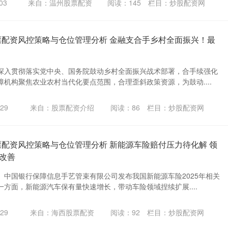
03
来自：温州股票配资
阅读：
145
栏目：
炒股配资网
票配资风控策略与仓位管理分析 金融支合手乡村全面振兴！最
深入贯彻落实党中央、国务院鼓动乡村全面振兴战术部署，合手续强化
机构聚焦农业农村当代化要点范围，合理歪斜政策资源，为鼓动....
29
来自：股票配资介绍
阅读：
86
栏目：
炒股配资网
票配资风控策略与仓位管理分析 新能源车险赔付压力待化解 领
改善
、中国银行保障信息手艺管束有限公司发布我国新能源车险2025年相关
方面，新能源汽车保有量快速增长，带动车险领域捏续扩展....
29
来自：海西股票配资
阅读：
92
栏目：
炒股配资网