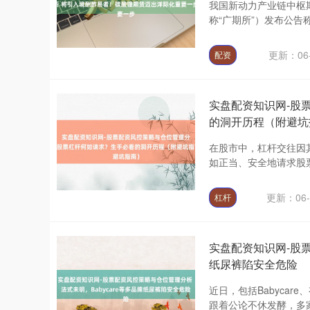
我国新动力产业链中枢
称“广期所”）发布公告
更新：06-
配资
实盘配资知识网-股
的洞开历程（附避坑
在股市中，杠杆交往因
如正当、安全地请求股票
更新：06-
杠杆
实盘配资知识网-股票
纸尿裤陷安全危险
近日，包括Babyca
跟着公论不休发酵，多家涉