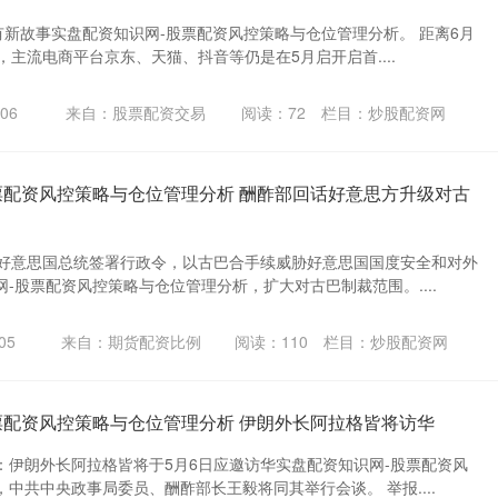
有新故事实盘配资知识网-股票配资风控策略与仓位管理分析。 距离6月
，主流电商平台京东、天猫、抖音等仍是在5月启开启首....
06
来自：股票配资交易
阅读：
72
栏目：
炒股配资网
票配资风控策略与仓位管理分析 酬酢部回话好意思方升级对古
，好意思国总统签署行政令，以古巴合手续威胁好意思国国度安全和对外
-股票配资风控策略与仓位管理分析，扩大对古巴制裁范围。....
05
来自：期货配资比例
阅读：
110
栏目：
炒股配资网
票配资风控策略与仓位管理分析 伊朗外长阿拉格皆将访华
：伊朗外长阿拉格皆将于5月6日应邀访华实盘配资知识网-股票配资风
中共中央政事局委员、酬酢部长王毅将同其举行会谈。 举报....