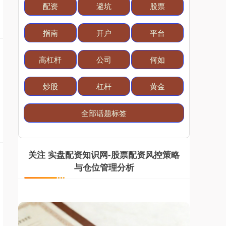
配资
避坑
股票
国债指数
229.69
+0.10
+0.04%
指南
开户
平台
高杠杆
公司
何如
炒股
杠杆
黄金
全部话题标签
期指IC0
7877.80
+164.40
+2.13%
关注 实盘配资知识网-股票配资风控策略
与仓位管理分析