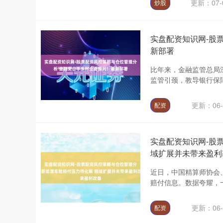
更新：07-
炒股
实盘配资知识网-股
新部署
比年来，金融监管总局
监管引颈，教导银行保障
更新：06-
配资
实盘配资知识网-股
域扩展并未带来盈利
近日，中国精算师协会
赔付信息。数据夸耀，一
更新：06-
配资