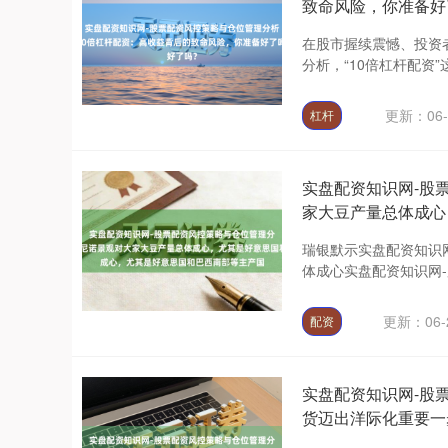
致命风险，你准备好
在股市握续震憾、投资
分析，“10倍杠杆配资
更新：06-
杠杆
实盘配资知识网-股
家大豆产量总体成心
瑞银默示实盘配资知识
体成心实盘配资知识网-
更新：06-
配资
实盘配资知识网-股
货迈出洋际化重要一