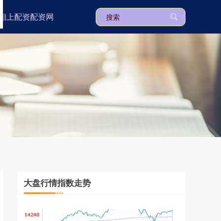
相上配资配资网
上证综指
3940.04
+39.68
+1.02%
深证成指
14311.01
+200.89
+1.42%
大盘行情指数走势