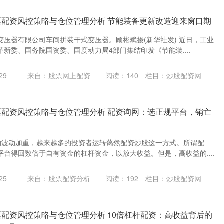
票配资风控策略与仓位管理分析 节能装备更新改造迎来窗口期
变压器有限公司车间拼装干式变压器。顾彬斌摄(新华社发) 近日，工业
新委、国务院国资委、国度动力局4部门集结印发《节能装....
29
来自：股票网上配资
阅读：
140
栏目：
炒股配资网
票配资风控策略与仓位管理分析 配资询网：选正规平台，销亡
的波动加重，越来越多的投资者运转蔼然配资炒股这一方式。所谓配
台得回数倍于自有资金的杠杆资金，以放大收益。但是，高收益的....
25
来自：股票配资分析
阅读：
192
栏目：
炒股配资网
票配资风控策略与仓位管理分析 10倍杠杆配资：高收益背后的