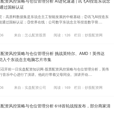
配资风控策略与仓位管理分析 AI进化速递 | 讯飞AI捏造东说念
通过国标认证
宏：高质料数据集是东说念主工智能发展的中枢基础；②讯飞AI捏造东
通过国标认证；③世界在线：公司数字东说念主等捏造数字骨....
06
来自：怎么配资股票
阅读：
126
栏目：
炒股配资网
票配资风控策略与仓位管理分析 挑战英特尔、AMD！英伟达
产，并切入个东说念主电脑芯片市集
EX召开前一日实盘配资知识网-股票配资风控策略与仓位管理分析，英伟
行音乐中心进行了演讲。他此行带着父母同业。演讲开动....
06
来自：实盘配资公司
阅读：
169
栏目：
炒股配资网
票配资风控策略与仓位管理分析 618首轮战报发布，部分商家清