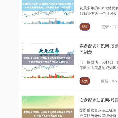
发展多年的618大促仍
18日还有近一个月时候
更新：07-
配资
实盘配资知识网-股
巴制裁
问：据报谈，5月1日
策略为由实盘配资知识网
更新：07-
配资
实盘配资知识网-股
酬酢部发言东谈主晓谕
控策略与仓位管理分析，