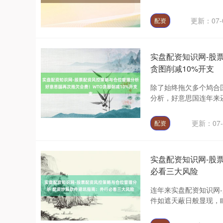
更新：07-
配资
实盘配资知识网-股
贪图削减10%开支
除了始终拖欠多个鸠合
分析，好意思国连年来还
更新：07-
配资
实盘配资知识网-股
必看三大风险
连年来实盘配资知识网
件如遮天蔽日般显现，眩