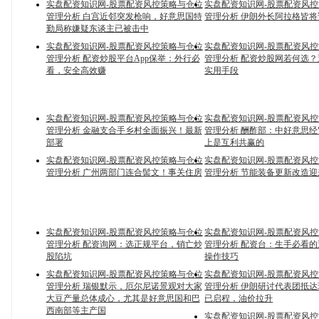
实盘配资知识网-股票配资风控策略与仓位
实盘配资知识网-股票配资风
管理分析 白宫近邻突发枪响，好意思国特
管理分析 伊朗外长阿拉格皆将
勤局称嫌疑东谈主已被击中
实盘配资知识网-股票配资风控策略与仓位
实盘配资知识网-股票配资风
管理分析 配资炒股平台App保举：外行必
管理分析 配资炒股网若何选
看，安全高效赚
实用手段
实盘配资知识网-股票配资风控策略与仓位
实盘配资知识网-股票配资风
管理分析 金融支合手乡村全面振兴！最新
管理分析 酬酢部：中好意思
部署
上是互利共赢的
实盘配资知识网-股票配资风控策略与仓位
实盘配资知识网-股票配资风
管理分析 广州两部门连合髻文！事关住房
管理分析 节能装备更新改造
实盘配资知识网-股票配资风控策略与仓位
实盘配资知识网-股票配资风
管理分析 配资询网：选正规平台，销亡炒
管理分析 配资台：生手必看
股陷坑
操作技巧
实盘配资知识网-股票配资风控策略与仓位
实盘配资知识网-股票配资风
管理分析 瑞银默示，厄尔尼诺景观对大家
管理分析 伊朗研讨代表团抵
大豆产量总体成心，尤其是好意思国和巴
已启程，油价拉升
西南部等主产国
实盘配资知识网-股票配资风