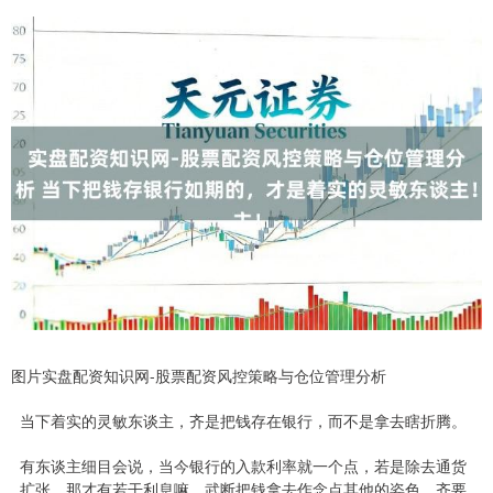
图片实盘配资知识网-股票配资风控策略与仓位管理分析
当下着实的灵敏东谈主，齐是把钱存在银行，而不是拿去瞎折腾。
有东谈主细目会说，当今银行的入款利率就一个点，若是除去通货
扩张，那才有若干利息嘛，武断把钱拿去作念点其他的姿色，齐要