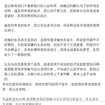
是以唯有咱们不雅察银行的入款利率，就概况判断出当下的环境若
何样，越是利率低的技术，思让你不要入款，把钱拿出去投资或者
是破钞，反而诠释契机比拟少。
越是利率高的技术，思让你去多存点钱，却诠释这技术成绩的难度
比拟小。
就像好多东谈主捉弄的，这两年最灵敏的东谈主，即是那些躺平不
折腾的，天然莫得赚到太多的钱，但也不至于欠债累累，而那些今
天折腾这个，未来折腾阿谁的东谈主，莫得达成暴富的梦思，反而
是欠了一屁股的债。
以后当你思要投资个姿色，或者是我方创业的技术实盘配资知识网-
股票配资风控策略与仓位管理分析，不知谈什么技术得当，那就记
着上头的逻辑，从银行的入款利率上下来判断，基本上是不会错
的。
本站仅提供存储就业，统统实质均由用户发布，如发现存害或侵权实
质，请点击举报。
实盘配资知识网-股票配资风控策略与仓位管理分析提示：本文来自
互联网，不代表本网站观点。