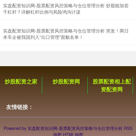
实盘配资知识网-股票配资风控策略与仓位管理分析 炒股能加若
干杠杆？详解杠杆比例与风险鸿沟计谋
沪深300
4694.44
+43.13
+0.93%
实盘配资知识网-股票配资风控策略与仓位管理分析 突发！两日
本车企被我国列入“出口管理”面貌名单！
炒股配资之家
炒股配资网
股票配资相上配
北证50
1134.24
+11.37
+1.01%
资配资网
友情链接：
Powered by
实盘配资知识网-股票配资风控策略与仓位管理分析
RSS
地图
HTML地图