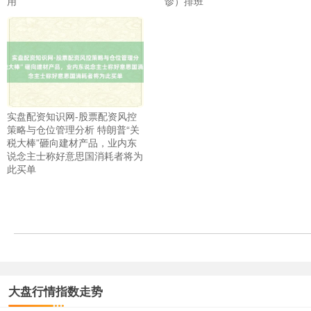
用
诊）排班
上证综指
3940.04
+39.68
+1.02%
实盘配资知识网-股票配资风控
策略与仓位管理分析 特朗普“关
税大棒”砸向建材产品，业内东
说念主士称好意思国消耗者将为
此买单
深证成指
14311.01
+200.89
+1.42%
大盘行情指数走势