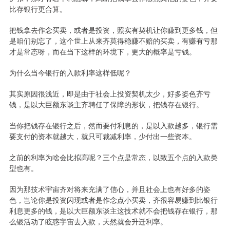
比存银行更合算。
把钱拿去作念买卖，或者是投资，照实有契机让你赚到更多钱，但
是咱们别忘了，这个世上从来齐莫得稳赚不赔的买卖，有赚有亏那
才是常态呀，而在当下这样的环境下，更大的概率是亏钱。
为什么当今银行的入款利率这样低呢？
其实原因很浅近，即是由于社会上投资契机太少，好多姿色齐亏
钱，是以大巨额东谈主齐聘任了保障的形状，把钱存在银行。
当你把钱存在银行之后，然而要付利息的，是以入款越多，银行需
要支付的资本就越大，就只可裁减利率，少付出一些资本。
之前的利率为啥会比拟高呢？三个点是常态，以致五个点的入款类
型也有。
因为那技术宇宙齐对将来充满了信心，并且社会上也有好多的姿
色，岂论你是投资闪现或者是作念点小买卖，齐很容易赚到比银行
利息更多的钱，是以大巨额东谈主这技术就不会把钱存在银行，那
么银活动了眩惑宇宙去入款，天然就会升迁利率。