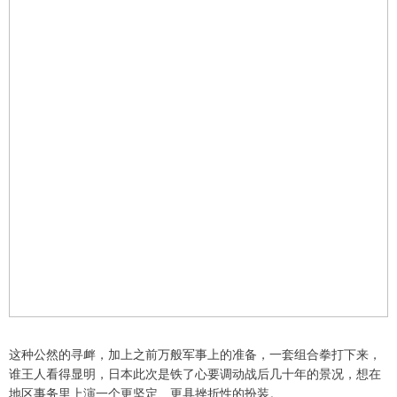
这种公然的寻衅，加上之前万般军事上的准备，一套组合拳打下来，
谁王人看得显明，日本此次是铁了心要调动战后几十年的景况，想在
地区事务里上演一个更坚定、更具挫折性的扮装。