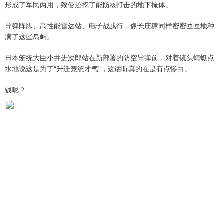
形成了军民两用，致使还挖了能防核打击的地下掩体。
导弹阵脚、高性能雷达站、电子战戎行，像长庄稼同样密密匝匝地种
满了这些岛屿。
日本笼统大臣小井进次郎站在新部署的防空导弹前，对着镜头蜻蜓点
水地说这是为了“升迁笼统才气”，这话听真的在是有点惨白。
钱呢？