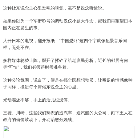
这种让东说念主心里发毛的嗅觉，毫不是说念听途说。
如果你以为一个军衔称号的调动仅仅小题大作念，那我们再望望日本
国内正在发生的事。
大开日本的电视，翻开报纸，“中国恐吓”这四个字就像配景音乐同
样，无处不在。
多样媒体轮替上阵，掰开了揉碎了给老庶民分析，近邻的邻居有何
等“可怕”，我们必须得时候准备着。
这种公论氛围，说白了，便是在搞全民想想动员，让叛逆的情感像种
子同样，撒进每个庸俗东说念主的心里。
光动嘴还不够，手上的活儿也没停。
三菱、川崎，这些我们熟识的造汽车、造汽船的大公司，刻下王人在
政府的偷偷鼓动下，开动治愈分娩线。