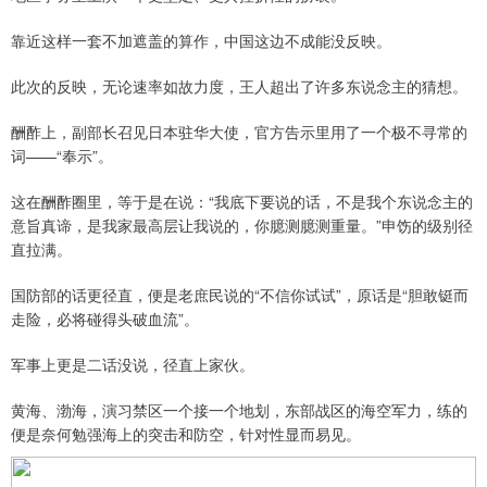
靠近这样一套不加遮盖的算作，中国这边不成能没反映。
此次的反映，无论速率如故力度，王人超出了许多东说念主的猜想。
酬酢上，副部长召见日本驻华大使，官方告示里用了一个极不寻常的
词——“奉示”。
这在酬酢圈里，等于是在说：“我底下要说的话，不是我个东说念主的
意旨真谛，是我家最高层让我说的，你臆测臆测重量。”申饬的级别径
直拉满。
国防部的话更径直，便是老庶民说的“不信你试试”，原话是“胆敢铤而
走险，必将碰得头破血流”。
军事上更是二话没说，径直上家伙。
黄海、渤海，演习禁区一个接一个地划，东部战区的海空军力，练的
便是奈何勉强海上的突击和防空，针对性显而易见。