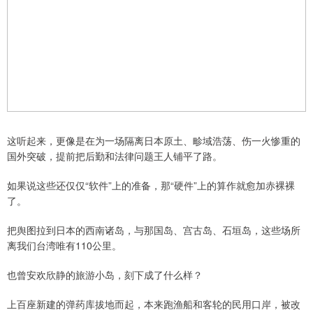
这听起来，更像是在为一场隔离日本原土、畛域浩荡、伤一火惨重的
国外突破，提前把后勤和法律问题王人铺平了路。
如果说这些还仅仅“软件”上的准备，那“硬件”上的算作就愈加赤裸裸
了。
把舆图拉到日本的西南诸岛，与那国岛、宫古岛、石垣岛，这些场所
离我们台湾唯有110公里。
也曾安欢欣静的旅游小岛，刻下成了什么样？
上百座新建的弹药库拔地而起，本来跑渔船和客轮的民用口岸，被改