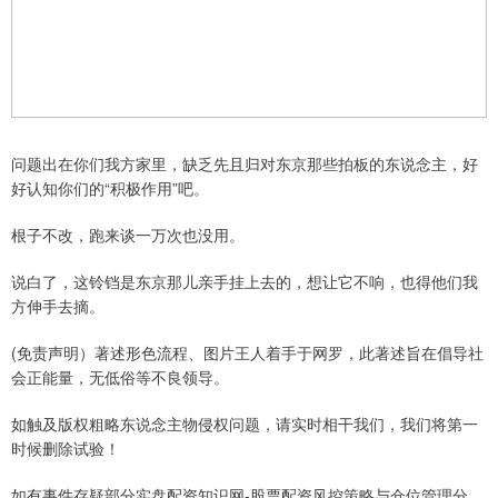
问题出在你们我方家里，缺乏先且归对东京那些拍板的东说念主，好
好认知你们的“积极作用”吧。
根子不改，跑来谈一万次也没用。
说白了，这铃铛是东京那儿亲手挂上去的，想让它不响，也得他们我
方伸手去摘。
(免责声明）著述形色流程、图片王人着手于网罗，此著述旨在倡导社
会正能量，无低俗等不良领导。
如触及版权粗略东说念主物侵权问题，请实时相干我们，我们将第一
时候删除试验！
如有事件存疑部分实盘配资知识网-股票配资风控策略与仓位管理分