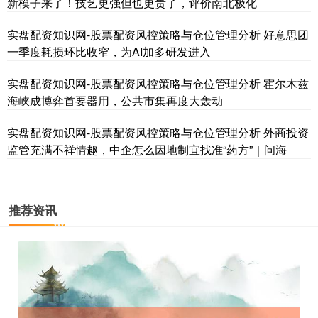
新模子来了！技艺更强但也更贵了，评价南北极化
实盘配资知识网-股票配资风控策略与仓位管理分析 好意思团
一季度耗损环比收窄，为AI加多研发进入
实盘配资知识网-股票配资风控策略与仓位管理分析 霍尔木兹
海峡成博弈首要器用，公共市集再度大轰动
国债指数
229.69
+0.10
+0.04%
实盘配资知识网-股票配资风控策略与仓位管理分析 外商投资
监管充满不祥情趣，中企怎么因地制宜找准“药方”｜问海
推荐资讯
期指IC0
7877.80
+164.40
+2.13%