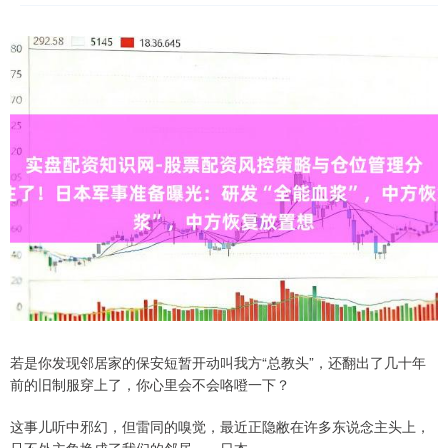
若是你发现邻居家的保安短暂开动叫我方“总教头”，还翻出了几十年
前的旧制服穿上了，你心里会不会咯噔一下？
这事儿听中邪幻，但雷同的嗅觉，最近正隐敝在许多东说念主头上，