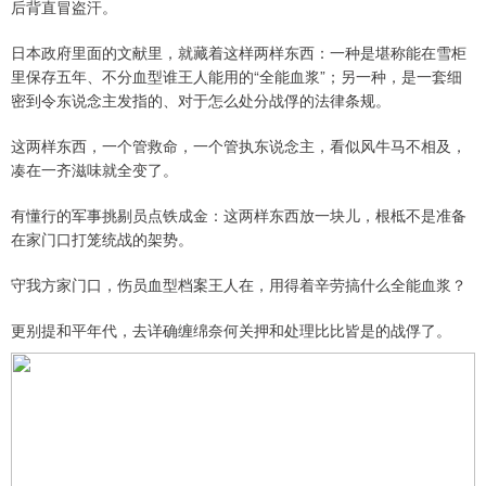
后背直冒盗汗。
日本政府里面的文献里，就藏着这样两样东西：一种是堪称能在雪柜
里保存五年、不分血型谁王人能用的“全能血浆”；另一种，是一套细
密到令东说念主发指的、对于怎么处分战俘的法律条规。
这两样东西，一个管救命，一个管执东说念主，看似风牛马不相及，
凑在一齐滋味就全变了。
有懂行的军事挑剔员点铁成金：这两样东西放一块儿，根柢不是准备
在家门口打笼统战的架势。
守我方家门口，伤员血型档案王人在，用得着辛劳搞什么全能血浆？
更别提和平年代，去详确缠绵奈何关押和处理比比皆是的战俘了。