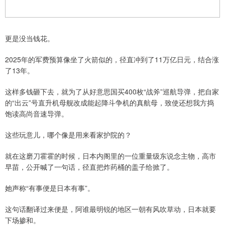
更是没当钱花。
2025年的军费预算像坐了火箭似的，径直冲到了11万亿日元，结合涨
了13年。
这样多钱砸下去，就为了从好意思国买400枚“战斧”巡航导弹，把自家
的“出云”号直升机母舰改成能起降斗争机的真航母，致使还想我方捣
饱读高尚音速导弹。
这些玩意儿，哪个像是用来看家护院的？
就在这磨刀霍霍的时候，日本内阁里的一位重量级东说念主物，高市
早苗，公开喊了一句话，径直把炸药桶的盖子给掀了。
她声称“有事便是日本有事”。
这句话翻译过来便是，阿谁最明锐的地区一朝有风吹草动，日本就要
下场掺和。